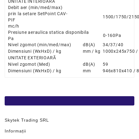
UNITATE INTERIOARÃ
Debit aer
(min/med/max)
prin la setare SetPoint CAV-
1500/1750/215
PIF
mc/h
Presiune aeraulica statica disponibila
0-160Pa
Pa
Nivel zgomot
(min/med/max)
dB(A)
34/37/40
Dimensiuni
(WxHxD) / kg
mm / kg
1000x245x750 /
UNITATE EXTERIOARÃ
Nivel zgomot
(Med)
dB(A)
59
Dimensiuni
(WxHxD) / kg
mm
946x810x410 / 
Skytek Trading SRL
Informații