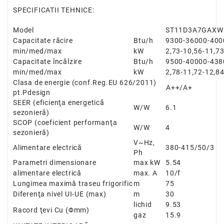
SPECIFICATII TEHNICE:
Model
ST11D3A7GAXW
Capacitate răcire
Btu/h
9300-
36000
-400
min/med/max
kW
2,73-10,56-11,7
Capacitate încălzire
Btu/h
9500-
40000
-438
min/med/max
kW
2,78-11,72-12,8
Clasa de energie
(conf.Reg.EU 626/2011)
A++/A+
pt.Pdesign
SEER
(eficienţa energetică
W/W
6.1
sezonieră)
SCOP
(coeficient performanţa
W/W
4
sezonieră)
V~Hz,
Alimentare electrică
380-415/50/3
Ph
Parametri dimensionare
max kW
5.54
alimentare electrică
max. A
10/f
Lungimea maximă traseu frigorific
m
75
Diferenţa nivel UI-UE
(max)
m
30
lichid
9.53
Racord ţevi Cu
(
Φ
mm)
gaz
15.9