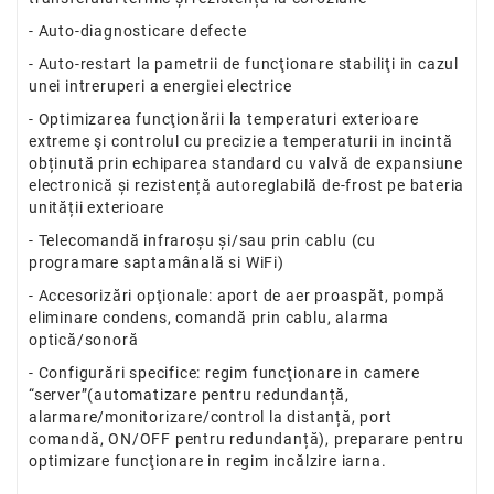
- Auto-diagnosticare defecte
- Auto-restart la pametrii de funcţionare stabiliţi in cazul
unei intreruperi a energiei electrice
- Optimizarea funcţionării la temperaturi exterioare
extreme şi controlul cu precizie a temperaturii in incintă
obținută prin echiparea standard cu valvă de expansiune
electronică și rezistență autoreglabilă de-frost pe bateria
unității exterioare
- Telecomandă infraroșu și/sau prin cablu (cu
programare saptamânală si WiFi)
- Accesorizări opţionale: aport de aer proaspăt, pompă
eliminare condens, comandă prin cablu, alarma
optică/sonoră
- Configurări specifice: regim funcţionare in camere
“server”(automatizare pentru redundanță,
alarmare/monitorizare/control la distanță, port
comandă, ON/OFF pentru redundanță), preparare pentru
optimizare funcţionare in regim incălzire iarna.