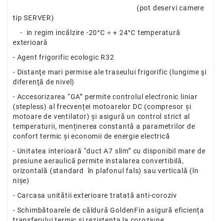
(pot deservi camere
tip SERVER)
- in regim incălzire -20°C ÷ + 24°C temperatură
exterioară
- Agent frigorific ecologic R32
- Distanţe mari permise ale traseului frigorific (lungime şi
diferenţă de nivel)
- Accesorizarea “GA” permite controlul electronic liniar
(stepless) al frecvenței motoarelor DC (compresor și
motoare de ventilator) și asigură un control strict al
temperaturii, menținerea constantă a parametrilor de
confort termic și economii de energie electrică
- Unitatea interioară “duct A7 slim” cu disponibil mare de
presiune aeraulică permite instalarea convertibilă,
orizontală (standard în plafonul fals) sau verticală (în
nișe)
- Carcasa unitătii exterioare tratată anti-coroziv
- Schimbătoarele de căldură GoldenFin asigură eficiența
transferului termic și rezistența la coroziune