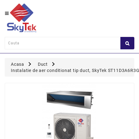
Category
Perete
Consola
Duct
Acasa
Duct
Caseta
Instalatie de aer conditionat tip duct, SkyTek ST11D3A6R3
Flexi
Coloana
Multisplit
Panou
Comanda