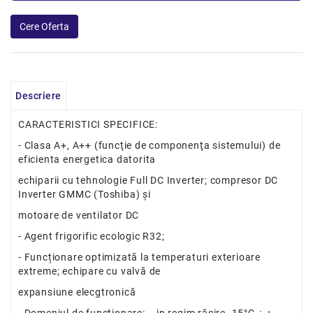
Descriere
CARACTERISTICI SPECIFICE:
- Clasa A+, A++ (funcţie de componenţa sistemului) de
eficienta energetica datorita
echiparii cu tehnologie Full DC Inverter; compresor DC
Inverter GMMC (Toshiba) și
motoare de ventilator DC
- Agent frigorific ecologic R32;
- Funcționare optimizată la temperaturi exterioare
extreme; echipare cu valvă de
expansiune elecgtronică
- Domeniul de funcţionare: - in regim răcire -15°C ÷ +