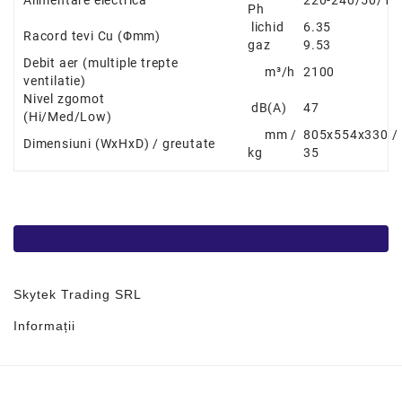
Ph
lichid
6.35
Racord tevi Cu
(
Φ
mm)
gaz
9.53
Debit aer
(multiple trepte
m³/h
2100
ventilatie)
Nivel zgomot
dB(A)
47
(Hi/Med/Low)
mm /
805x554x330 /
Dimensiuni
(WxHxD) / greutate
kg
35
Skytek Trading SRL
Informații