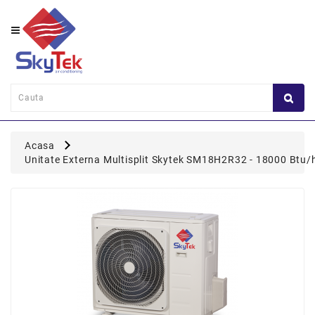
Category
Perete
Consola
Duct
Acasa
Caseta
Unitate Externa Multisplit Skytek SM18H2R32 - 18000 Btu/h;
Flexi
Coloana
Multisplit
Panou
Comanda