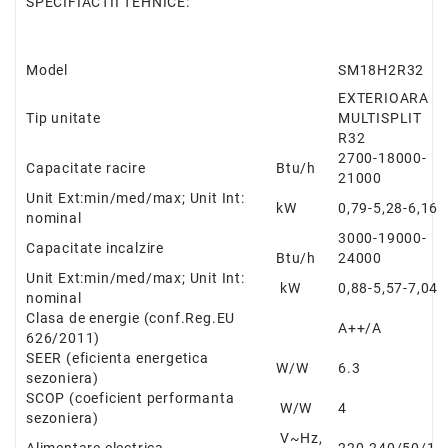
SPECIFIACTII TEHNICE:
Model
SM18H2R32
EXTERIOARA
Tip unitate
MULTISPLIT
R32
2700-
18000
-
Capacitate racire
Btu/h
21000
Unit Ext:min/med/max; Unit Int:
kW
0,79-5,28-6,16
nominal
3000-
19000
-
Capacitate incalzire
Btu/h
24000
Unit Ext:min/med/max; Unit Int:
kW
0,88-5,57-7,04
nominal
Clasa de energie
(conf.Reg.EU
A++/A
626/2011)
SEER
(eficienta energetica
W/W
6.3
sezoniera)
SCOP
(coeficient performanta
W/W
4
sezoniera)
V~Hz,
Alimentare electrica
220-240/50/1