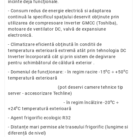
incinte deja funcţionale.
- Consum redus de energie electrică si adaptarea
continuă la specificul spaţiului deservit obţinute prin
utilizarea de compresoare Inverter GMCC (Toshiba),
motoare de ventilator DC, valvă de expansiune
electronică.
- Climatizare eficientă obţinută în conditii de
temperatura exterioară extremă atât prin tehnologia DC
Inverter încorporată cât şi prin sistem de degivrare
pentru schimbătorul de căldură exterior .
- Domeniul de funcţionare: - în regim racire -15⁰C ÷ +50⁰C
temperatură exterioară
(pot deservi camere tehnice tip
server - accesorizare Techline)
- în regim încălzire -20⁰C ÷
+24⁰C temperatură exterioară
- Agent frigorific ecologic R32
- Distanțe mari permise ale traseului frigorific (lungime si
diferență de nivel)