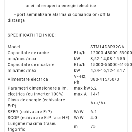
unei intreruperi a energiei electrice
- port semnalizare alarmă si comandă on/off la
distanţa
SPECIFICATII TEHNICE:
Model
STM14D3R32GA
Capacitate de racire
Btu/h
12000-
48000
-5300
min/med/max
kW
3,52-14,08-15,55
Capacitate de incalzire
Btu/h
15000-
55000
-6195
min/med/max
kW
4,24-16,12-18,17
V~Hz,
Alimentare electrica
380-415/50/3
Ph
Parametri dimensionare alim.
max.kW
6,2
electrica
(cu Inverter 100%)
max.A
14/f
Clasa de energie (echivalare
A++/A+
ErP)
SEER (echivalare ErP)
W/W
6.1
SCOP (echivalare ErP fara HE)
W/W
4.0
Lungime maxima traseu
m
75
frigorific