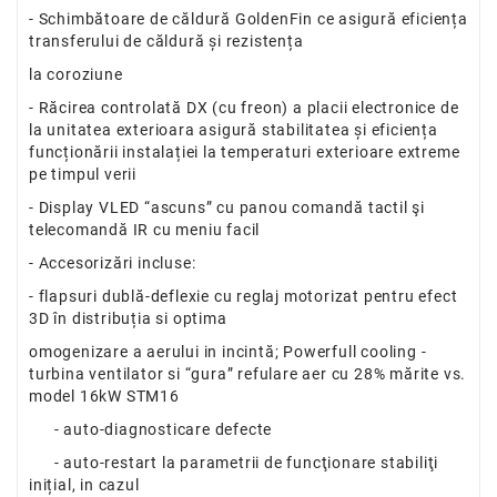
- Schimbătoare de căldură GoldenFin ce asigură eficiența
transferului de căldură și rezistența
la coroziune
- Răcirea controlată DX (cu freon) a placii electronice de
la unitatea exterioara asigură stabilitatea și eficiența
funcționării instalației la temperaturi exterioare extreme
pe timpul verii
- Display VLED “ascuns” cu panou comandă tactil şi
telecomandă IR cu meniu facil
- Accesorizări incluse:
- flapsuri dublă-deflexie cu reglaj motorizat pentru efect
3D în distribuția si optima
omogenizare a aerului in incintă; Powerfull cooling -
turbina ventilator si “gura” refulare aer cu 28% mărite vs.
model 16kW STM16
- auto-diagnosticare defecte
- auto-restart la parametrii de funcţionare stabiliţi
inițial, in cazul