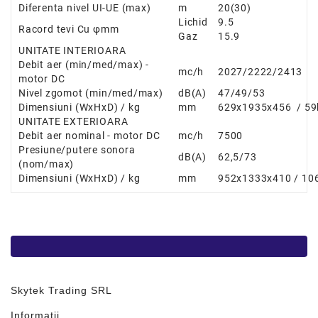
Diferenta nivel UI-UE (max)
m
20(30)
Lichid
9.5
Racord tevi Cu
φ
mm
Gaz
15.9
UNITATE INTERIOARA
Debit aer (min/med/max)
-
mc/h
2027/2222/2413
motor DC
Nivel zgomot (min/med/max)
dB(A)
47/49/53
Dimensiuni (WxHxD) / kg
mm
629x1935x456 / 59
UNITATE EXTERIOARA
Debit aer nominal
- motor DC
mc/h
7500
Presiune/putere sonora
dB(A)
62,5/73
(nom/max)
Dimensiuni (WxHxD) / kg
mm
952x1333x410 / 10
Skytek Trading SRL
Informații