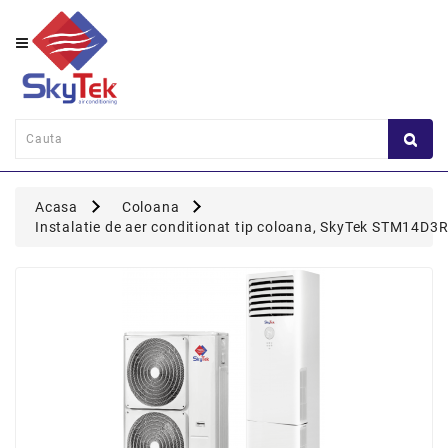
Category
Perete
Consola
Duct
Acasa
Coloana
Caseta
Instalatie de aer conditionat tip coloana, SkyTek STM14D
Flexi
Coloana
Multisplit
Panou
Comanda