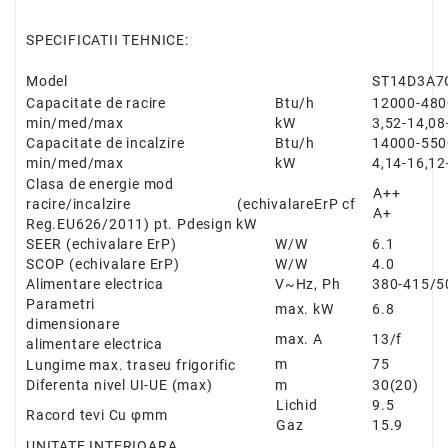
SPECIFICATII TEHNICE:
Model
ST14D3A
Capacitate de racire
Btu/h
12000-
480
min/med/max
kW
3,52-14,08
Capacitate de incalzire
Btu/h
14000-
550
min/med/max
kW
4,14-16,12
Clasa de energie mod
A++
racire/incalzire
(echivalareErP cf
A+
Reg.EU626/2011) pt. Pdesign kW
SEER (echivalare ErP)
W/W
6.1
SCOP (echivalare ErP)
W/W
4.0
Alimentare electrica
V~Hz, Ph
380-415/5
Parametri
max. kW
6.8
dimensionare
max. A
13/f
alimentare electrica
m
75
Lungime max. traseu frigorific
Diferenta nivel UI-UE (max)
m
30(20)
Lichid
9.5
Racord tevi Cu
φ
mm
Gaz
15.9
UNITATE INTERIOARA