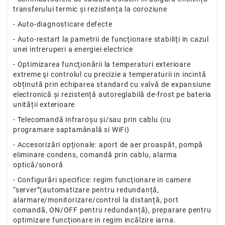
transferului termic și rezistența la coroziune
- Auto-diagnosticare defecte
- Auto-restart la pametrii de funcţionare stabiliţi in cazul
unei intreruperi a energiei electrice
- Optimizarea funcţionării la temperaturi exterioare
extreme şi controlul cu precizie a temperaturii in incintă
obținută prin echiparea standard cu valvă de expansiune
electronică și rezistență autoreglabilă de-frost pe bateria
unității exterioare
- Telecomandă infraroșu și/sau prin cablu (cu
programare saptamânală si WiFi)
- Accesorizări opţionale: aport de aer proaspăt, pompă
eliminare condens, comandă prin cablu, alarma
optică/sonoră
- Configurări specifice: regim funcţionare in camere
“server”(automatizare pentru redundanță,
alarmare/monitorizare/control la distanță, port
comandă, ON/OFF pentru redundanță), preparare pentru
optimizare funcţionare in regim incălzire iarna.