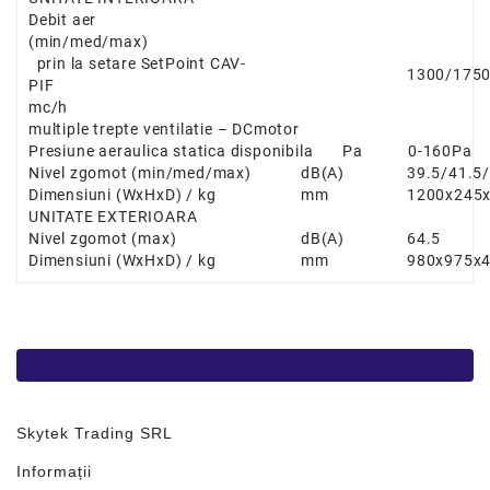
Debit aer
(min/med/max)
prin la setare SetPoint CAV-
1300/175
PIF
mc/h
multiple trepte ventilatie – DCmotor
Presiune aeraulica statica disponibila
Pa
0-160Pa
Nivel zgomot (min/med/max)
dB(A)
39.5/41.5
Dimensiuni (WxHxD) / kg
mm
1200x245x
UNITATE EXTERIOARA
Nivel zgomot (max)
dB(A)
64.5
Dimensiuni (WxHxD) / kg
mm
980x975x4
Skytek Trading SRL
Informații