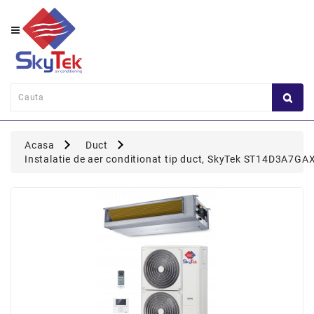
Category
Perete
Consola
Duct
Acasa
Duct
Caseta
Instalatie de aer conditionat tip duct, SkyTek ST14D3A7GA
Flexi
Coloana
Multisplit
Panou
Comanda