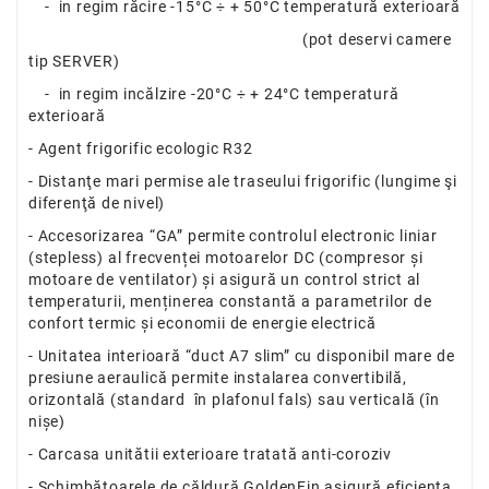
- in regim răcire -15°C ÷ + 50°C temperatură exterioară
(pot deservi camere
tip SERVER)
- in regim incălzire -20°C ÷ + 24°C temperatură
exterioară
- Agent frigorific ecologic R32
- Distanţe mari permise ale traseului frigorific (lungime şi
diferenţă de nivel)
- Accesorizarea “GA” permite controlul electronic liniar
(stepless) al frecvenței motoarelor DC (compresor și
motoare de ventilator) și asigură un control strict al
temperaturii, menținerea constantă a parametrilor de
confort termic și economii de energie electrică
- Unitatea interioară “duct A7 slim” cu disponibil mare de
presiune aeraulică permite instalarea convertibilă,
orizontală (standard în plafonul fals) sau verticală (în
nișe)
- Carcasa unitătii exterioare tratată anti-coroziv
- Schimbătoarele de căldură GoldenFin asigură eficiența