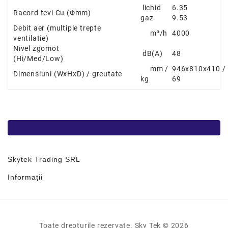
lichid
6.35
Racord tevi Cu
(
Φ
mm)
gaz
9.53
Debit aer
(multiple trepte
m³/h
4000
ventilatie)
Nivel zgomot
dB(A)
48
(Hi/Med/Low)
mm /
946x810x410 /
Dimensiuni
(WxHxD) / greutate
kg
69
Skytek Trading SRL
Informații
Toate drepturile rezervate. Sky Tek © 2026