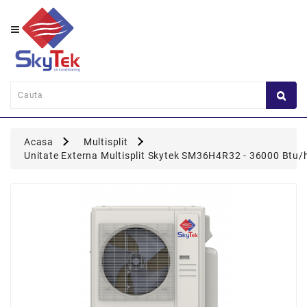
Category
Perete
Consola
Duct
Acasa
Multisplit
Caseta
Unitate Externa Multisplit Skytek SM36H4R32 - 36000 Btu/h;
Flexi
Coloana
Multisplit
Panou
Comanda