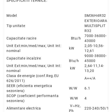
SPECIFICATII TEHNICE:
Model
SM36H4R32
EXTERIOARA
Tip unitate
MULTISPLIT
R32
7000-
36000
-
Capacitate racire
Btu/h
43000
Unit Ext:min/med/max; Unit Int:
2,05-10,56-
kW
nominal
12,61
9000-
38000
-
Capacitate incalzire
Btu/h
45000
Unit Ext:min/med/max; Unit Int:
2,64-11,14-
kW
nominal
13,20
Clasa de energie
(conf.Reg.EU
A++/A
626/2011)
SEER
(eficienta energetica
W/W
6.1
sezoniera)
SCOP
(coeficient performanta
W/W
4
sezoniera)
V~Hz,
Alimentare electrica
220-240/50/1
Ph