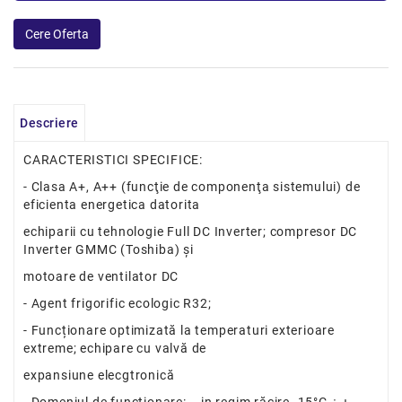
Descriere
CARACTERISTICI SPECIFICE:
- Clasa A+, A++ (funcţie de componenţa sistemului) de
eficienta energetica datorita
echiparii cu tehnologie Full DC Inverter; compresor DC
Inverter GMMC (Toshiba) și
motoare de ventilator DC
- Agent frigorific ecologic R32;
- Funcționare optimizată la temperaturi exterioare
extreme; echipare cu valvă de
expansiune elecgtronică
- Domeniul de funcţionare: - in regim răcire -15°C ÷ +