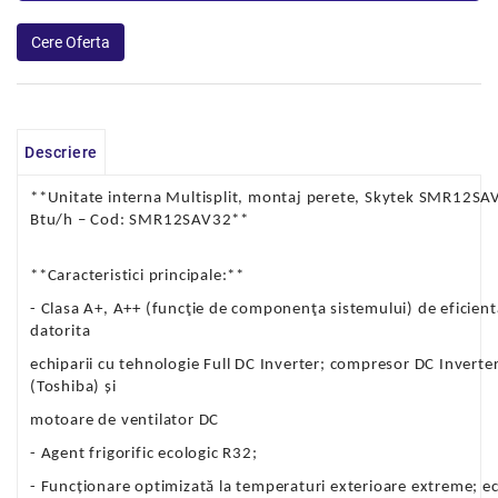
Descriere
**Unitate interna Multisplit, montaj perete, Skytek SMR12SA
Btu/h – Cod: SMR12SAV32**
**Caracteristici principale:**
- Clasa A+, A++ (funcţie de componenţa sistemului) de eficient
datorita
echiparii cu tehnologie Full DC Inverter; compresor DC Inver
(Toshiba) și
motoare de ventilator DC
- Agent frigorific ecologic R32;
- Funcționare optimizată la temperaturi exterioare extreme; ec