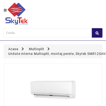
Category
Perete
Consola
Duct
Acasa
Multisplit
Caseta
Unitate interna Multisplit, montaj perete, Skytek SMR12SA
Flexi
Coloana
Multisplit
Panou
Comanda