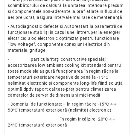
schimbătorului de caldură la unitatea interioară precum
și componentele non-aderente la praf aflate in fluxul de
aer prelucrat, asigura intervale mai rare de mentenanţă
- Autodiagnostic defecte si Autorestart la parametrii de
funcţionare stabiliţi în cazul unei întreruperi a energiei
electrice; Bloc electronic optimizat pentru funcționare
“low voltage”, componente conexiuni electrice din
materiale ignifuge
- particularitaţi constructive speciale:
accesorizarea low ambient cooling kit standard pentru
toate modelele asigură funcţionarea în regim răcire la
temperaturi exterioare negative de pană la -15°C
nelimitat electronic şi componente long-life fiind soluţia
optimă dpdv raport calitate-preţ pentru climatizarea
camerelor de server de dimensiuni mici-medii
- Domeniul de funcţionare: - în regim răcire -15°C ÷ +
50°C temperatură exterioară (nelimitat electronic)
- în regim încălzire -20°C ÷ +
24°C temperatură exterioară