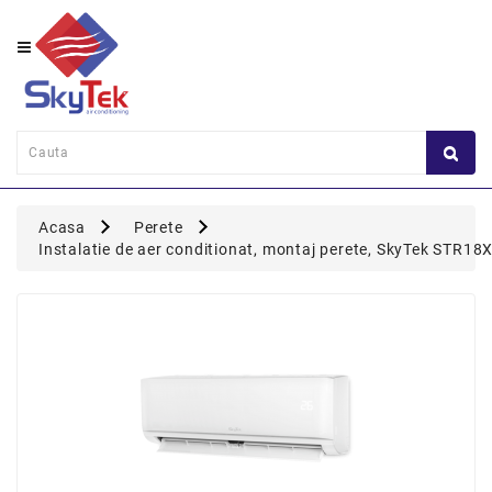
Category
Perete
Consola
Duct
Acasa
Perete
Caseta
Instalatie de aer conditionat, montaj perete, SkyTek STR1
Flexi
Coloana
Multisplit
Panou
Comanda