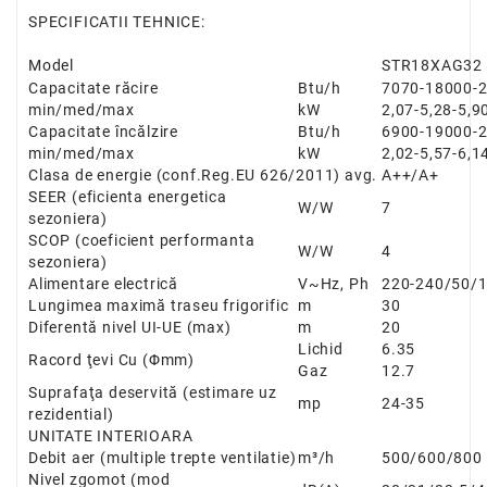
SPECIFICATII TEHNICE:
Model
STR18XAG32
Capacitate răcire
Btu/h
7070-
18000
-
min/med/max
kW
2,07-5,28-5,9
Capacitate încălzire
Btu/h
6900-
19000
-
min/med/max
kW
2,02-5,57-6,1
Clasa de energie
(conf.Reg.EU 626/2011) avg.
A++/A+
SEER
(eficienta energetica
W/W
7
sezoniera)
SCOP
(coeficient performanta
W/W
4
sezoniera)
Alimentare electrică
V~Hz, Ph
220-240/50/
Lungimea maximă traseu frigorific
m
30
Diferentă nivel UI-UE (max)
m
20
Lichid
6.35
Racord ţevi Cu
(
Φ
mm)
Gaz
12.7
Suprafaţa deservită
(estimare uz
mp
24-35
rezidential)
UNITATE INTERIOARA
Debit aer
(multiple trepte ventilatie)
m³/h
500/600/800
Nivel zgomot
(mod