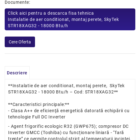
Documente:
Click aici pentru a descarca fisa tehnica
Instalatie de aer conditionat, montaj perete, SkyTek
STR18XAG32 - 18000 Btu/h
Descriere
**Instalatie de aer conditionat, montaj perete, SkyTek
STR18XAG32 - 18000 Btu/h – Cod: STR18XAG32**
**Caracteristici principale:**
- Clasa A++ de eficienţă energetică datorată echipării cu
tehnologie Full DC Inverter
- Agent frigorific ecologic R32 (GWP675); compresor DC
Inverter GMCC (Toshiba) cu funcționare liniară - “fară
trepte” ce permite controlul strict al temperaturii incintei,