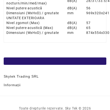
dB(A)
28/31/33.5/4
nocturn/min/med/max)
Nivel putere acustică
dB(A)
56
Dimensiuni
(WxHxD) / greutate
mm
969x320x241 
UNITATE EXTERIOARA
Nivel zgomot
(Max)
dB(A)
57
Nivel putere acustică
(Max)
dB(A)
65
Dimensiuni
(WxHxD) / greutate
mm
874x554x330 
Skytek Trading SRL
Informații
Toate drepturile rezervate. Sky Tek © 2026