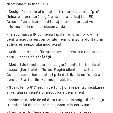
functionare in mod ECO
- Design Premium al unitații interioare cu panou “plin”,
finisare superioară, siglă embosata, afişaj tip LED
“ascuns” cu afișare mod funcționare - erori active -
informații din meniu telecomandă
- Telecomandă IR cu meniu facil şi funcţia “follow me”
pentru asigurarea confortului termic în zona dorită prin
activarea senzorului incorporat
- Multiple stadii de filtrare a aerului pentru o calitate a
aerului benefică sănătăţii
- Moduri de funcționare ce asigură confortul termic al
ocupanților incintei: Turbo, Regim silențios nocturn,
Compensarea temperaturii prin distribuția uniformă a
aerului, Start optimizat mod incălzire.
- GuardTemp 8˚C regim de funcționare pentru incălzirea
si ventilarea incintelor neocupate permanent.
- Schimbătoarele de căldura GoldenFin asigură eficiența
transferului de căldură si rezistența la coroziune
- Funcția AutoClean, pentru curătarea și uscarea